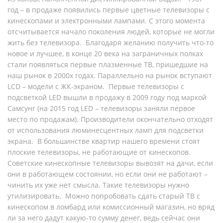
год – в продаже появились первые цветные телевизоры с
кинескопами и электронными лампами. С этого момента
отсчитывается начало поколения людей, которые не могли
жить без телевизора. Благодаря желанию получить что-то
новое и лучшее, в конце 20 века на заграничных полках
стали появляться первые плазменные ТВ, пришедшие на
наш рынок в 2000х годах. Параллельно на рынок вступают
LCD – модели с ЖК-экраном. Первые телевизоры с
подсветкой LED вышли в продажу в 2009 году под маркой
Самсунг (на 2015 год LED – телевизоры заняли первое
место по продажам). Производители окончательно отходят
от использования люминесцентных ламп для подсветки
экрана. В большинстве квартир нашего времени стоят
плоские телевизоры, не работающие от кинескопов.
Советские кинескопные телевизоры вывозят на дачи, если
они в работающем состоянии, но если они не работают –
чинить их уже нет смысла. Такие телевизоры нужно
утилизировать. Можно попробовать сдать старый ТВ с
кинескопом в ломбард или комиссионный магазин, но вряд
ли за него дадут какую-то сумму денег, ведь сейчас они